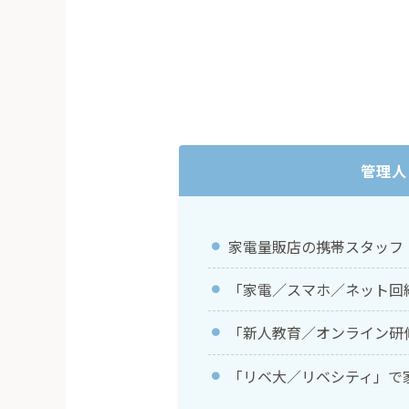
管理人
家電量販店の携帯スタッフ
「家電／スマホ／ネット回
「新人教育／オンライン研
「リベ大／リベシティ」で