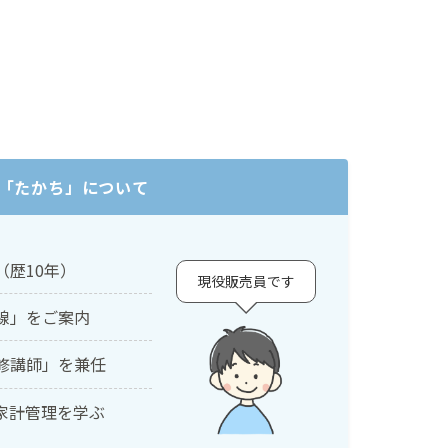
「たかち」について
（歴10年）
現役販売員です
線」をご案内
修講師」を兼任
家計管理を学ぶ