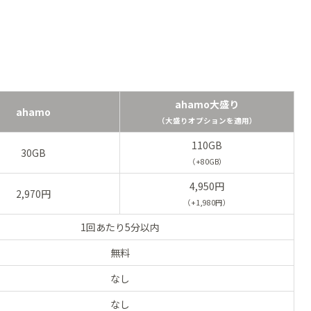
ahamo大盛り
ahamo
（大盛りオプションを適用）
110GB
30GB
（+80GB）
4,950円
2,970円
（+1,980円）
1回あたり5分以内
無料
なし
なし