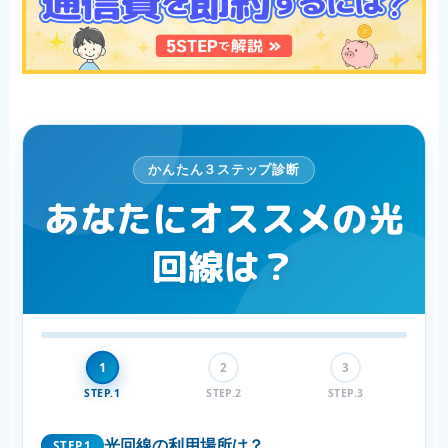
かんたん３ステップ診断
あなたにオススメの光
回線は？
1
2
3
STEP.1
STEP.2
STEP.3
光回線の利用場所は？
STEP.1