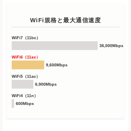
WiFi規格と最大通信速度
WiFi7（11bc）
36,000Mbps
WiFi6（11ax）
9,600Mbps
WiFi5（11ac）
6,900Mbps
WiFi4（11n）
600Mbps