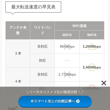
最大転送速度の早見表
WiFi規格
アンテナ本
ワイドバン
数
ド
WiFi5
WiFi6
非対応
866Mbps
1,200Mbps
２本
対応
2,400Mbps
非対応
1,732Mbps
４本
対応
4,800Mbps
＼リベ大オススメ２社の徹底比較！／
＠スマート光との比較記事へ